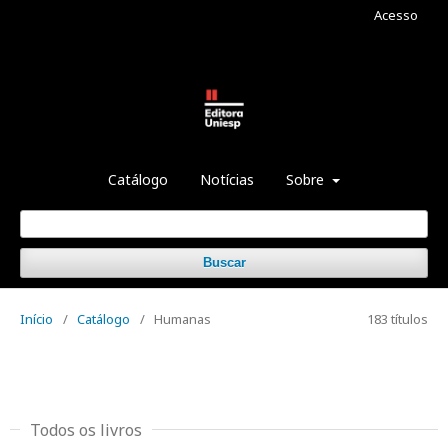
Acesso
Catálogo
Notícias
Sobre
Buscar
Início
/
Catálogo
/
Humanas
183 títulos
Todos os livros